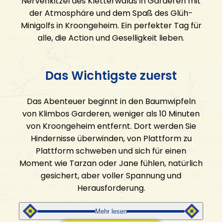
Nervenkitzel des Kletterwalds in Garderen mit
KONTAKT
der Atmosphäre und dem Spaß des Glüh-
Minigolfs in Kroongeheim. Ein perfekter Tag für
alle, die Action und Geselligkeit lieben.
Kontakt aufnehmen
Die Öffnungszeiten
FAQ
Das Wichtigste zuerst
Offene Stellen
Das Abenteuer beginnt in den Baumwipfeln
von Klimbos Garderen, weniger als 10 Minuten
von Kroongeheim entfernt. Dort werden Sie
Hindernisse überwinden, von Plattform zu
Plattform schweben und sich für einen
Moment wie Tarzan oder Jane fühlen, natürlich
gesichert, aber voller Spannung und
Herausforderung.
Mehr lesen