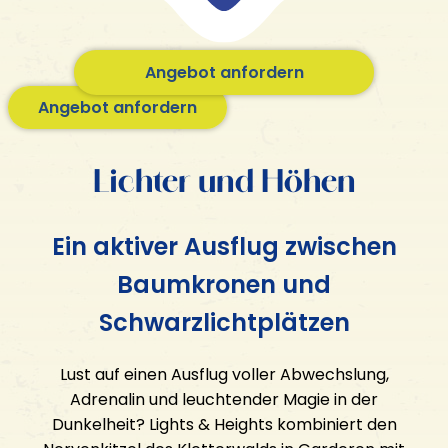
Angebot anfordern
KROONGEHEIM
Angebot anfordern
Geschenkgutschein
Gastfreundschaft
Lichter und Höhen
Aktivitäten
Gefängnisinsel Veluwe
Ein aktiver Ausflug zwischen
FÜR WEN?
Glühender Miniaturgolf
Baumkronen und
E-Hacker
Familienausflug
MINI Cooper Tour
Schwarzlichtplätzen
Junggesellenabschied für ihn
Eisstockschießen
Junggesellenabschied für sie
Bogenschießen & Luftgewehrschießen
Lust auf einen Ausflug voller Abwechslung,
Ausflug der Freunde
Adrenalin und leuchtender Magie in der
Betriebsausflug
Dunkelheit? Lights & Heights kombiniert den