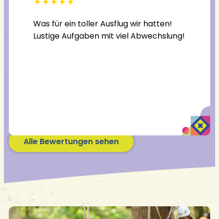
✦
✦
✦
✦
✦
✦
✦
tunden
Was für ein toller Ausflug wir hatten!
Ein su
Lustige Aufgaben mit viel Abwechslung!
Alle Bewertungen sehen