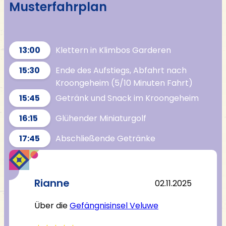
Musterfahrplan
13:00
Klettern in Klimbos Garderen
15:30
Ende des Aufstiegs, Abfahrt nach
Kroongeheim (5/10 Minuten Fahrt)
15:45
Getränk und Snack im Kroongeheim
16:15
Glühender Miniaturgolf
17:45
Abschließende Getränke
Rianne
Meik
11.2025
02.11.2025
Über die
Gefängnisinsel Veluwe
Über 