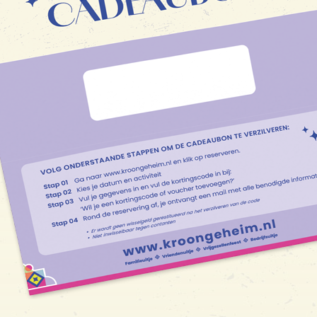
Betriebsausflug
AKTIVITÄTEN
Gefängnisinsel Veluwe
Glühender Miniaturgolf
E-Hacker
MINI Cooper Tour
Eisstockschießen
Bogenschießen & Luftgewehrschießen
KONTAKT
Kontakt aufnehmen
Die Öffnungszeiten
FAQ
Offene Stellen