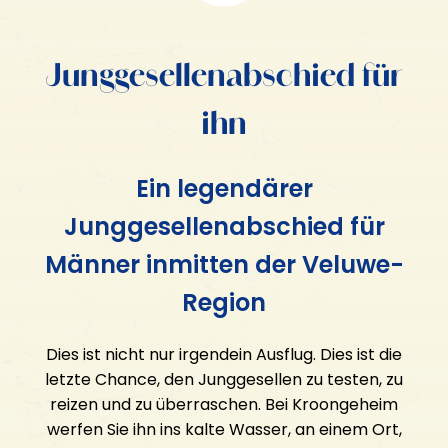
KROONGEHEIM
Junggesellenabschied für
Geschenkgutschein
ihn
Gastfreundschaft
Aktivitäten
Ein legendärer
Gefängnisinsel Veluwe
FÜR WEN?
Junggesellenabschied für
Glühender Miniaturgolf
E-Hacker
Männer inmitten der Veluwe-
Familienausflug
MINI Cooper Tour
Junggesellenabschied für ihn
Region
Eisstockschießen
Junggesellenabschied für sie
Bogenschießen & Luftgewehrschießen
Ausflug der Freunde
Dies ist nicht nur irgendein Ausflug. Dies ist die
Betriebsausflug
letzte Chance, den Junggesellen zu testen, zu
reizen und zu überraschen. Bei Kroongeheim
werfen Sie ihn ins kalte Wasser, an einem Ort,
KONTAKT