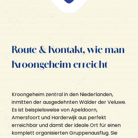
KROONGEHEIM
Geschenkgutschein
Route & Kontakt, wie man
Gastfreundschaft
Aktivitäten
Kroongeheim erreicht
Gefängnisinsel Veluwe
FÜR WEN?
Glühender Miniaturgolf
E-Hacker
Kroongeheim zentral in den Niederlanden,
Familienausflug
MINI Cooper Tour
inmitten der ausgedehnten Wälder der Veluwe.
Junggesellenabschied für ihn
Eisstockschießen
Es ist beispielsweise von Apeldoorn,
Junggesellenabschied für sie
Bogenschießen & Luftgewehrschießen
Amersfoort und Harderwijk aus perfekt
Ausflug der Freunde
erreichbar und damit der ideale Ort für einen
Betriebsausflug
komplett organisierten Gruppenausflug. Sie