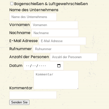
Bogenschießen & Luftgewehrschießen
KONTAKT
Name des Unternehmens
Kontakt aufnehmen
Vornamen
Die Öffnungszeiten
FAQ
Nachname
Offene Stellen
E-Mail Adresse
Rufnummer
Anzahl der Personen
Datum
Kommentar