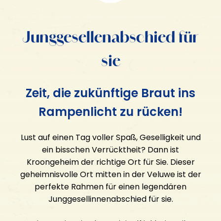
KROONGEHEIM
Junggesellenabschied für
Geschenkgutschein
sie
Gastfreundschaft
Aktivitäten
Zeit, die zukünftige Braut ins
Gefängnisinsel Veluwe
FÜR WEN?
Rampenlicht zu rücken!
Glühender Miniaturgolf
E-Hacker
Familienausflug
Lust auf einen Tag voller Spaß, Geselligkeit und
MINI Cooper Tour
Junggesellenabschied für ihn
ein bisschen Verrücktheit? Dann ist
Eisstockschießen
Junggesellenabschied für sie
Kroongeheim der richtige Ort für Sie. Dieser
Bogenschießen & Luftgewehrschießen
Ausflug der Freunde
geheimnisvolle Ort mitten in der Veluwe ist der
Betriebsausflug
perfekte Rahmen für einen legendären
Junggesellinnenabschied für sie.
KONTAKT