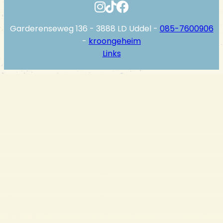
Garderenseweg 136 - 3888 LD Uddel -
085-7600906
-
kroongeheim
Links