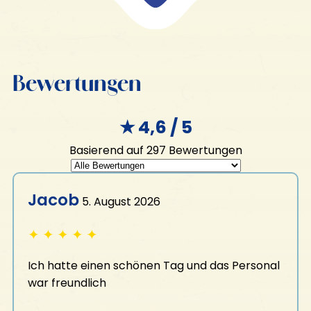
KROONGEHEIM
Bewertungen
Geschenkgutschein
Gastfreundschaft
★ 4,6 / 5
Aktivitäten
Basierend auf 297 Bewertungen
Gefängnisinsel Veluwe
FÜR WEN?
Glühender Miniaturgolf
Jacob
E-Hacker
5. August 2026
Familienausflug
MINI Cooper Tour
Junggesellenabschied für ihn
✦
✦
✦
✦
✦
Eisstockschießen
Junggesellenabschied für sie
Bogenschießen & Luftgewehrschießen
Ausflug der Freunde
Ich hatte einen schönen Tag und das Personal
Betriebsausflug
war freundlich