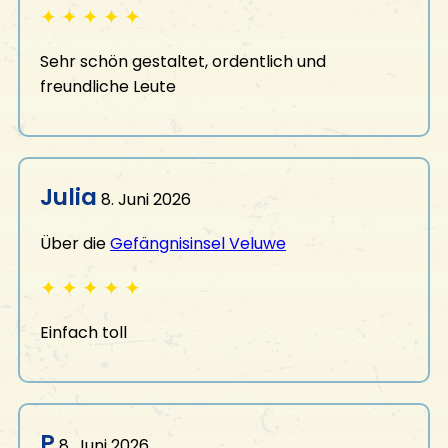
✦
✦
✦
✦
✦
Sehr schön gestaltet, ordentlich und
freundliche Leute
Julia
8. Juni 2026
Über die
Gefängnisinsel Veluwe
✦
✦
✦
✦
✦
Einfach toll
P
8. Juni 2026