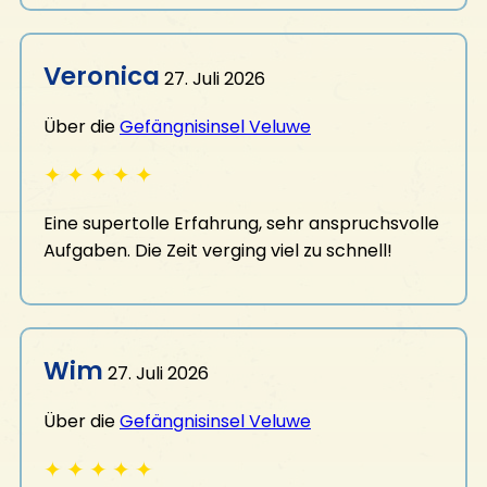
KONTAKT
Veronica
27. Juli 2026
Kontakt aufnehmen
Die Öffnungszeiten
Über die
Gefängnisinsel Veluwe
FAQ
Offene Stellen
✦
✦
✦
✦
✦
Eine supertolle Erfahrung, sehr anspruchsvolle
Aufgaben. Die Zeit verging viel zu schnell!
Wim
27. Juli 2026
Über die
Gefängnisinsel Veluwe
✦
✦
✦
✦
✦