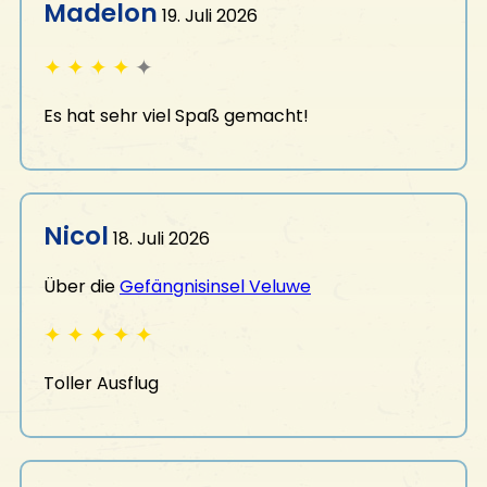
Madelon
19. Juli 2026
✦
✦
✦
✦
✦
Es hat sehr viel Spaß gemacht!
Nicol
18. Juli 2026
Über die
Gefängnisinsel Veluwe
✦
✦
✦
✦
✦
Toller Ausflug