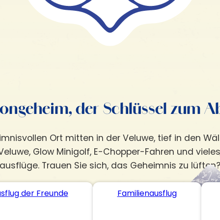
KROONGEHEIM
Geschenkgutschein
Gastfreundschaft
ongeheim, der Schlüssel zum A
Aktivitäten
nisvollen Ort mitten in der Veluwe, tief in den Wä
Gefängnisinsel Veluwe
FÜR WEN?
Veluwe, Glow Minigolf, E-Chopper-Fahren und vieles
Glühender Miniaturgolf
sflüge. Trauen Sie sich, das Geheimnis zu lüften?
E-Hacker
Familienausflug
MINI Cooper Tour
Junggesellenabschied für ihn
Eisstockschießen
sflug der Freunde
Familienausflug
Junggesellenabschied für sie
Bogenschießen &
Ausflug der Freunde
Luftgewehrschießen