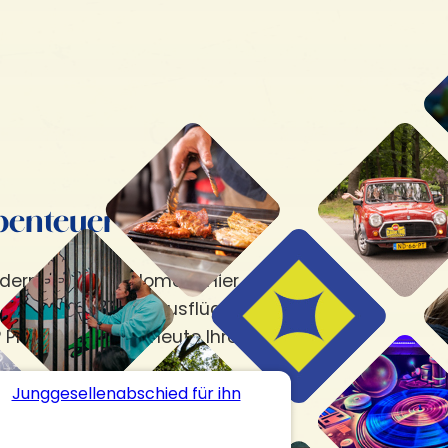
benteuer
ldern des Kroondomein. Hier erwarten Sie
 mehr. Perfekt für Ausflüge mit Freunden,
 Planen Sie noch heute Ihren Ausflug!
Junggesellenabschied für ihn