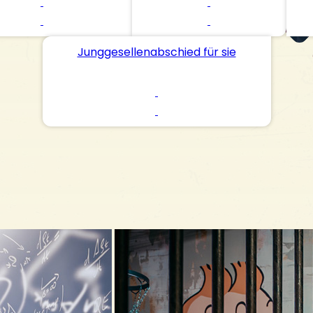
Betriebsausflug
AKTIVITÄTEN
Junggesellenabschied für sie
Gefängnisinsel Veluwe
Glühender Miniaturgolf
E-Hacker
MINI Cooper Tour
Eisstockschießen
Bogenschießen & Luftgewehrschießen
KONTAKT
Kontakt aufnehmen
Die Öffnungszeiten
FAQ
Offene Stellen